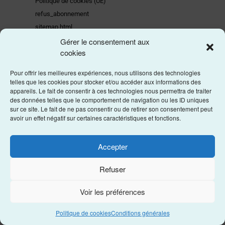
Politique de cookies (UE)
refus_abonnement
sitemap.html
Gérer le consentement aux
Sponsors
cookies
Pour offrir les meilleures expériences, nous utilisons des technologies
Articles archivés
telles que les cookies pour stocker et/ou accéder aux informations des
appareils. Le fait de consentir à ces technologies nous permettra de traiter
des données telles que le comportement de navigation ou les ID uniques
sur ce site. Le fait de ne pas consentir ou de retirer son consentement peut
avoir un effet négatif sur certaines caractéristiques et fonctions.
Accepter
Adhérer et donner en ligne
Refuser
Les statuts de l'asso
Voir les préférences
Politique de cookies
Conditions générales