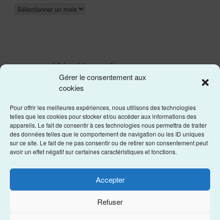
Adhérer et donner en ligne
Gérer le consentement aux
Les statuts de l'asso
cookies
Pour offrir les meilleures expériences, nous utilisons des technologies
telles que les cookies pour stocker et/ou accéder aux informations des
appareils. Le fait de consentir à ces technologies nous permettra de traiter
des données telles que le comportement de navigation ou les ID uniques
sur ce site. Le fait de ne pas consentir ou de retirer son consentement peut
avoir un effet négatif sur certaines caractéristiques et fonctions.
Accepter
Refuser
Site réalisé par les étudiants du Master Web Éditorial de Poitiers.