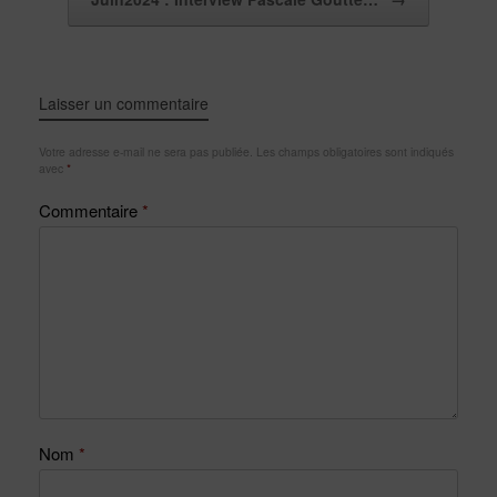
Laisser un commentaire
Votre adresse e-mail ne sera pas publiée.
Les champs obligatoires sont indiqués
avec
*
Commentaire
*
Nom
*