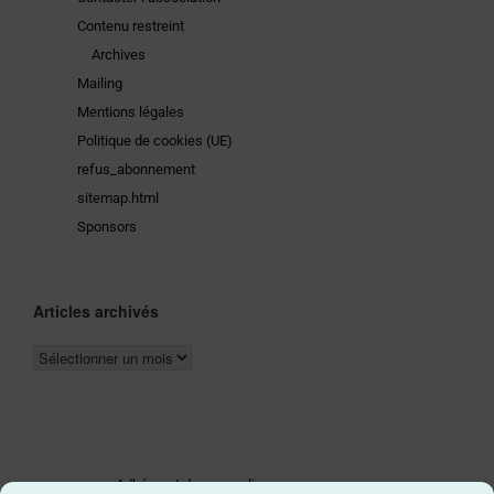
Contenu restreint
Archives
Mailing
Mentions légales
Politique de cookies (UE)
refus_abonnement
sitemap.html
Sponsors
Articles archivés
Adhérer et donner en ligne