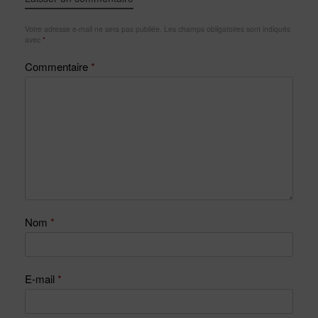
Votre adresse e-mail ne sera pas publiée.
Les champs obligatoires sont indiqués
avec
*
Commentaire
*
Nom
*
E-mail
*