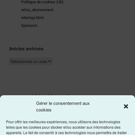
Politique de cookies (UE)
refus_abonnement
sitemap.html
Sponsors
Articles archivés
Adhérer et donner en ligne
Gérer le consentement aux
Les statuts de l'asso
cookies
Pour offrir les meilleures expériences, nous utilisons des technologies
telles que les cookies pour stocker et/ou accéder aux informations des
appareils. Le fait de consentir à ces technologies nous permettra de traiter